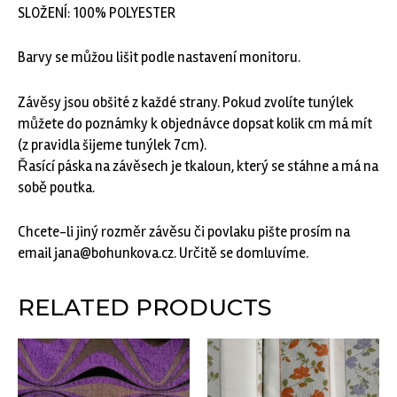
SLOŽENÍ: 100% POLYESTER
Barvy se můžou lišit podle nastavení monitoru.
Závěsy jsou obšité z každé strany. Pokud zvolíte tunýlek
můžete do poznámky k objednávce dopsat kolik cm má mít
(z pravidla šijeme tunýlek 7cm).
Řasící páska na závěsech je tkaloun, který se stáhne a má na
sobě poutka.
Chcete-li jiný rozměr závěsu či povlaku pište prosím na
email jana@bohunkova.cz. Určitě se domluvíme.
RELATED PRODUCTS