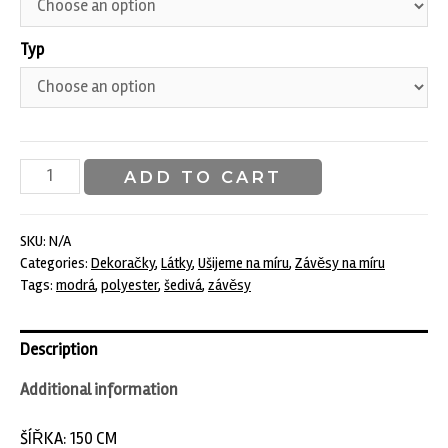
Typ
Dekorační
ADD TO CART
slabší
látka
v
SKU:
N/A
Categories:
Dekoračky
,
Látky
,
Ušijeme na míru
,
Závěsy na míru
barvě
Tags:
modrá
,
polyester
,
šedivá
,
závěsy
šedomodré
quantity
Description
Additional information
ŠÍŘKA: 150 CM