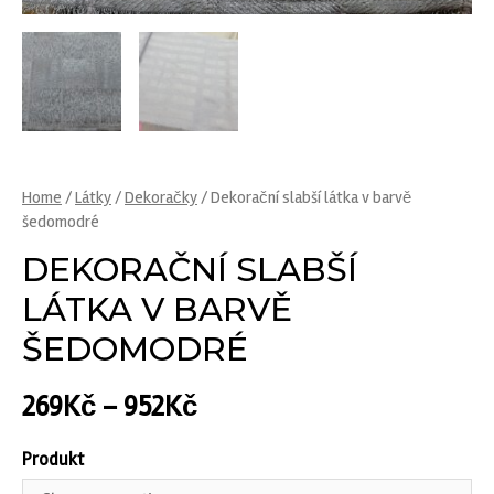
Home
/
Látky
/
Dekoračky
/ Dekorační slabší látka v barvě
šedomodré
DEKORAČNÍ SLABŠÍ
LÁTKA V BARVĚ
ŠEDOMODRÉ
269
Kč
–
952
Kč
Produkt