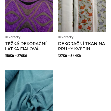
Dekoračky
Dekoračky
TĚŽKÁ DEKORAČNÍ
DEKORAČNÍ TKANINA
LÁTKA FIALOVÁ
PRUHY KVĚTIN
150
Kč
–
270
Kč
127
Kč
–
844
Kč