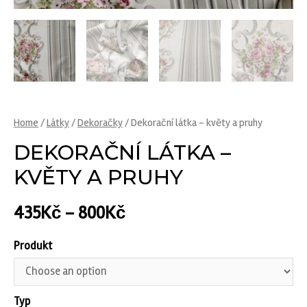
Home
/
Látky
/
Dekoračky
/ Dekorační látka – květy a pruhy
DEKORAČNÍ LÁTKA –
KVĚTY A PRUHY
435
Kč
–
800
Kč
Produkt
Typ