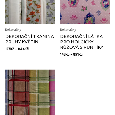
Dekoračky
Dekoračky
DEKORAČNÍ TKANINA
DEKORAČNÍ LÁTKA
PRUHY KVĚTIN
PRO HOLČIČKY
RŮŽOVÁ S PUNTÍKY
127
Kč
–
844
Kč
143
Kč
–
891
Kč