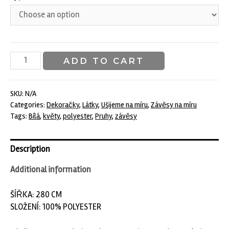
Dekorační
ADD TO CART
látka
-
květy
SKU:
N/A
Categories:
Dekoračky
,
Látky
,
Ušijeme na míru
,
Závěsy na míru
a
Tags:
Bílá
,
květy
,
polyester
,
Pruhy
,
závěsy
pruhy
quantity
Description
Additional information
ŠÍŘKA: 280 CM
SLOŽENÍ: 100% POLYESTER