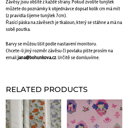
Závěsy jsou obšité z každé strany. Pokud zvolíte tunýlek
můžete do poznámky k objednávce dopsat kolik cm má mít
(z pravidla šijeme tunýlek 7cm).
Řasící páska na závěsech je tkaloun, který se stáhne a má na
sobě poutka.
Barvy se můžou lišit podle nastavení monitoru.
Chcete-li jiný rozměr závěsu či povlaku pište prosím na
email
jana@bohunkova.cz
. Určitě se domluvíme.
RELATED PRODUCTS