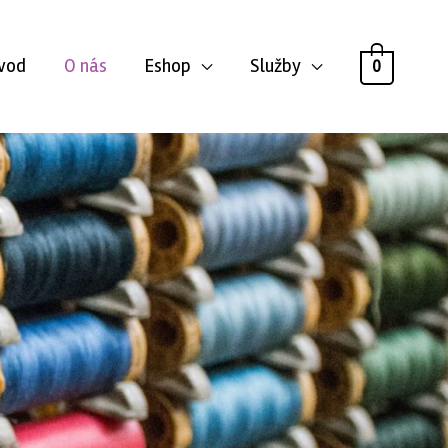
vod
O nás
Eshop
Služby
0