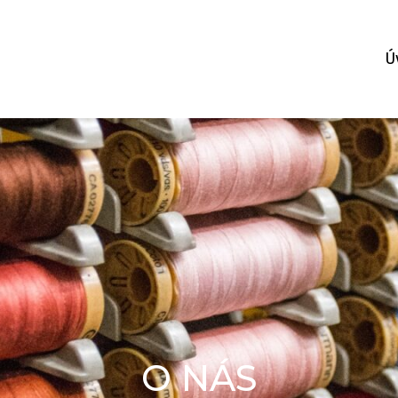
Ú
O NÁS