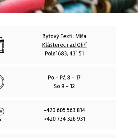
Bytový Textil Míša
Klášterec nad Ohří
Polní 683, 431 51
Po – Pá 8 – 17
So 9 – 12
+420 605 563 814
+420 734 326 931