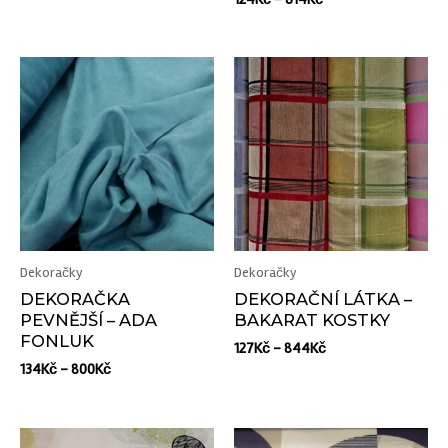
Dekoračky
Dekoračky
DEKORAČKA
DEKORAČNÍ LÁTKA –
PEVNĚJŠÍ – ADA
BAKARAT KOSTKY
FONLUK
127
Kč
–
844
Kč
134
Kč
–
800
Kč