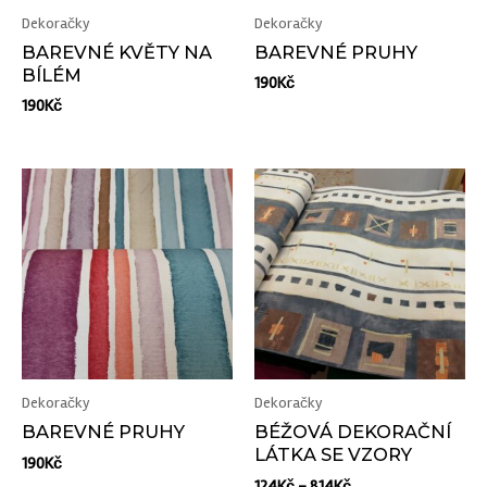
Dekoračky
Dekoračky
BAREVNÉ KVĚTY NA
BAREVNÉ PRUHY
BÍLÉM
190
Kč
190
Kč
Dekoračky
Dekoračky
BAREVNÉ PRUHY
BÉŽOVÁ DEKORAČNÍ
LÁTKA SE VZORY
190
Kč
124
Kč
–
814
Kč