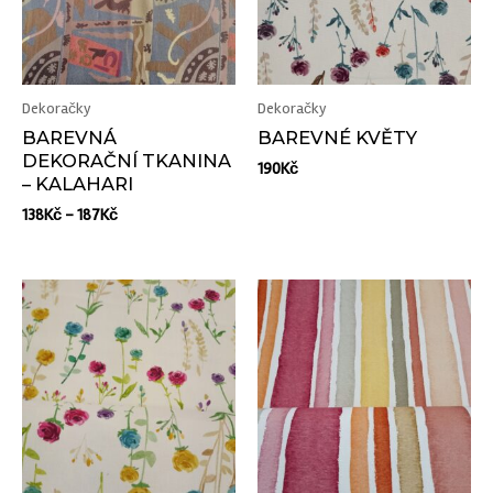
Dekoračky
Dekoračky
BAREVNÁ
BAREVNÉ KVĚTY
DEKORAČNÍ TKANINA
190
Kč
– KALAHARI
138
Kč
–
187
Kč