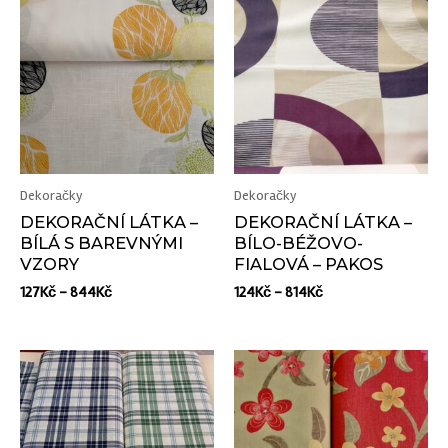
Dekoračky
Dekoračky
DEKORAČNÍ LÁTKA –
DEKORAČNÍ LÁTKA –
BÍLÁ S BAREVNÝMI
BÍLO-BÉŽOVO-
VZORY
FIALOVÁ – PAKOS
127
Kč
–
844
Kč
124
Kč
–
814
Kč