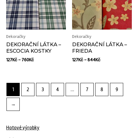
Dekoračky
Dekoračky
DEKORAČNÍ LÁTKA –
DEKORAČNÍ LÁTKA –
ESCOCIA KOSTKY
FRIEDA
127
Kč
–
760
Kč
127
Kč
–
844
Kč
1
2
3
4
…
7
8
9
→
Hotové výrobky