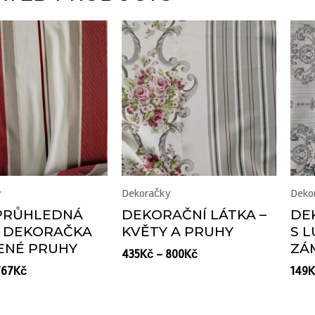
y
Dekoračky
Deko
PRŮHLEDNÁ
DEKORAČNÍ LÁTKA –
DE
 DEKORAČKA
KVĚTY A PRUHY
S 
ENÉ PRUHY
ZÁ
435
Kč
–
800
Kč
767
Kč
149
K