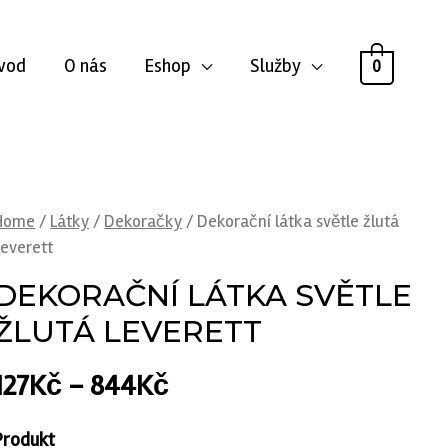
vod
O nás
Eshop
Služby
0
Home
/
Látky
/
Dekoračky
/ Dekorační látka světle žlutá
Leverett
DEKORAČNÍ LÁTKA SVĚTLE
ŽLUTÁ LEVERETT
127
Kč
–
844
Kč
Produkt