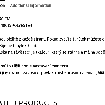
ion
Additional information
150 CM
: 100% POLYESTER
sou obšité z každé strany. Pokud zvolíte tunýlek můžete 
 šijeme tunýlek 7cm).
áska na závěsech je tkaloun, který se stáhne a má na sob
 můžou lišit podle nastavení monitoru.
i jiný rozměr závěsu či povlaku pište prosím na email
jana
ATED PRODUCTS