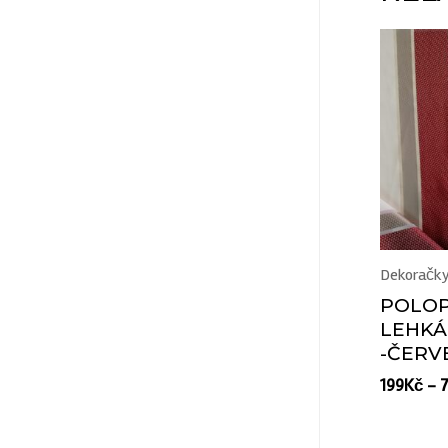
Dekoračk
POLO
LEHKÁ
-ČERV
199
Kč
–