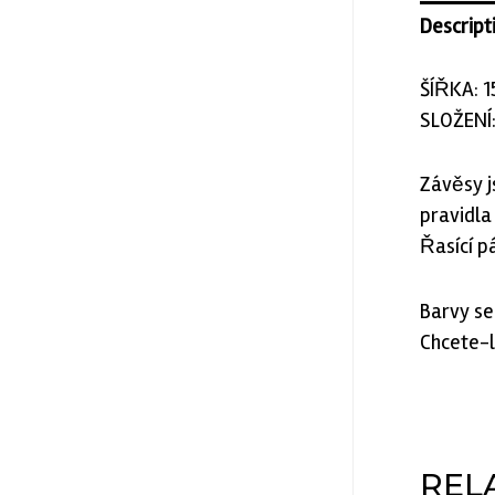
Descript
ŠÍŘKA: 
SLOŽENÍ
Závěsy j
pravidla
Řasící p
Barvy se
Chcete-l
REL