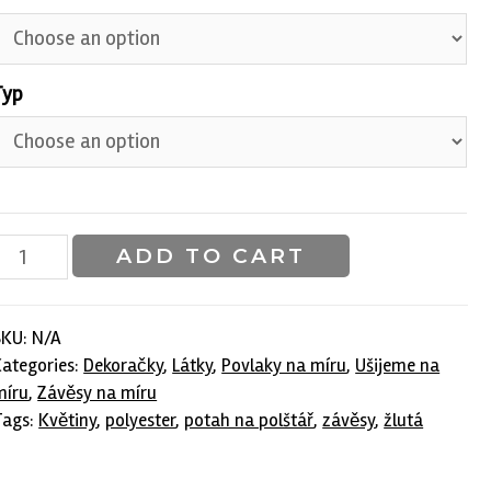
Typ
Dekorační
ADD TO CART
látka
světle
SKU:
N/A
lutá
Categories:
Dekoračky
,
Látky
,
Povlaky na míru
,
Ušijeme na
Leverett
míru
,
Závěsy na míru
quantity
Tags:
Květiny
,
polyester
,
potah na polštář
,
závěsy
,
žlutá