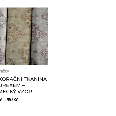
račky
KORAČNÍ TKANINA
LUREXEM –
MECKÝ VZOR
č
–
952
Kč