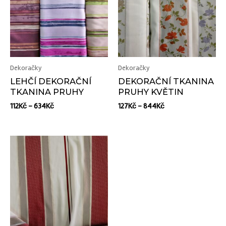
Dekoračky
Dekoračky
LEHČÍ DEKORAČNÍ
DEKORAČNÍ TKANINA
TKANINA PRUHY
PRUHY KVĚTIN
112
Kč
–
634
Kč
127
Kč
–
844
Kč