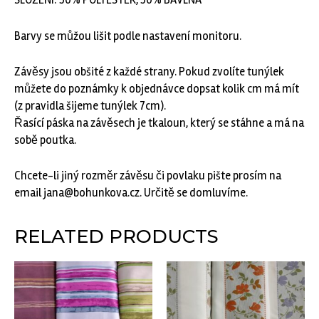
SLOŽENÍ: 50% POLYESTER, 50% BAVLNA
Barvy se můžou lišit podle nastavení monitoru.
Závěsy jsou obšité z každé strany. Pokud zvolíte tunýlek
můžete do poznámky k objednávce dopsat kolik cm má mít
(z pravidla šijeme tunýlek 7cm).
Řasící páska na závěsech je tkaloun, který se stáhne a má na
sobě poutka.
Chcete-li jiný rozměr závěsu či povlaku pište prosím na
email jana@bohunkova.cz. Určitě se domluvíme.
RELATED PRODUCTS