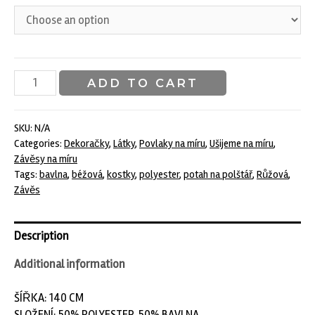
Dekorační
ADD TO CART
látka
Canvas
kostky
SKU:
N/A
Categories:
Dekoračky
,
Látky
,
Povlaky na míru
,
Ušijeme na míru
,
quantity
Závěsy na míru
Tags:
bavlna
,
béžová
,
kostky
,
polyester
,
potah na polštář
,
Růžová
,
Závěs
Description
Additional information
ŠÍŘKA: 140 CM