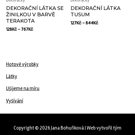
Dekoračky
Dekoračky
DEKORAČNÍ LÁTKA SE
DEKORAČNÍ LÁTKA
ŽINILKOU V BARVĚ
TUSUM
TERAKOTA
127
Kč
–
844
Kč
128
Kč
–
767
Kč
Hotové výrobky
Látky
Ušijeme na míru
Vyšívání
Copyright © 2026 Jana Bohuňková | Web vytvořil tým