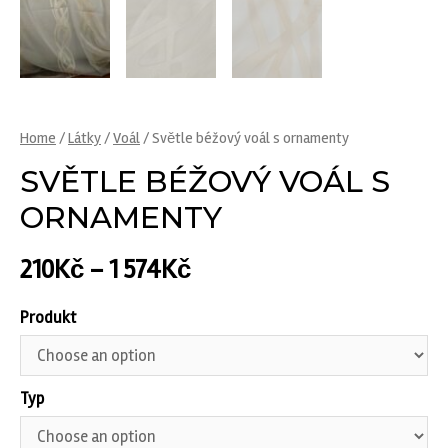
Home
/
Látky
/
Voál
/ Světle béžový voál s ornamenty
SVĚTLE BÉŽOVÝ VOÁL S
ORNAMENTY
210
Kč
–
1 574
Kč
Produkt
Typ