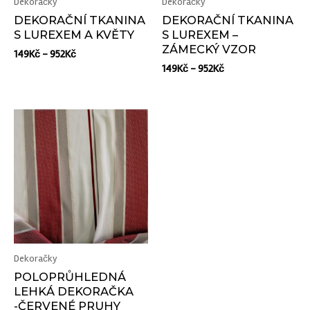
Dekoračky
Dekoračky
DEKORAČNÍ TKANINA
DEKORAČNÍ TKANINA
S LUREXEM A KVĚTY
S LUREXEM –
ZÁMECKÝ VZOR
149
Kč
–
952
Kč
149
Kč
–
952
Kč
Dekoračky
POLOPRŮHLEDNÁ
LEHKÁ DEKORAČKA
-ČERVENÉ PRUHY