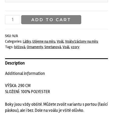
Světle
ADD TO CART
béžový
voál
s
SKU:
N/A
Categories:
Látky
,
Ušijeme na míru
,
Voál
,
Voály/záclony na míru
ornamenty
Tags:
béžová
,
Ornamenty
,
Smetanová
,
Voál
,
vzory
quantity
Description
Additional information
VÝŠKA: 290 CM
SLOŽENÍ: 100% POLYESTER
Boky jsou vždy obšité. Můžete zvolit variantu s portou (řasící
páskou), ale i bez. Dole na voálu je všité olůvko.